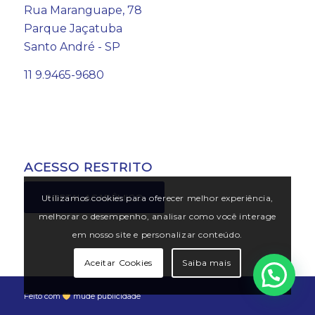
Rua Maranguape, 78
Parque Jaçatuba
Santo André - SP
11 9.9465-9680
ACESSO RESTRITO
PORTAL ACADÊMICO
Utilizamos cookies para oferecer melhor experiência,
melhorar o desempenho, analisar como você interage
em nosso site e personalizar conteúdo.
Aceitar Cookies
Saiba mais
Feito com
mude publicidade