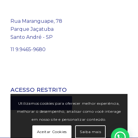
Rua Maranguape, 78
Parque Jaçatuba
Santo André - SP
11 9.9465-9680
ACESSO RESTRITO
PORTAL ACADÊMICO
Utilizamos cookies para oferecer melhor experiência,
melhorar o desempenho, analisar como você interage
em nosso site e personalizar conteúdo.
Aceitar Cookies
Saiba mais