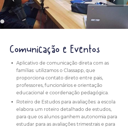
1
2
3
4
5
6
Comunicação e Eventos
7
Aplicativo de comunicação direta com as
famílias: utilizamos o Classapp, que
proporciona contato direto entre pais,
professores, funcionários e orientação
educacional e coordenação pedagógica.
Roteiro de Estudos para avaliações: a escola
elabora um roteiro detalhado de estudos,
para que os alunos ganhem autonomia para
estudar para as avaliações trimestrais e para