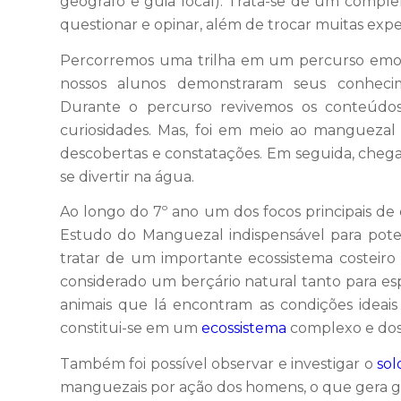
geógrafo e guia local). Trata-se de um compl
questionar e opinar, além de trocar muitas expe
Percorremos uma trilha em um percurso emoci
nossos alunos demonstraram seus conhecim
Durante o percurso revivemos os conteúdos r
curiosidades. Mas, foi em meio ao manguez
descobertas e constatações. Em seguida, chega
se divertir na água.
Ao longo do 7º ano um dos focos principais de 
Estudo do Manguezal indispensável para pote
tratar de um importante ecossistema costeiro 
considerado um berçário natural tanto para esp
animais que lá encontram as condições ideais 
constitui-se em um
ecossistema
complexo e dos m
Também foi possível observar e investigar o
sol
manguezais por ação dos homens, o que gera gr