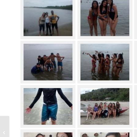
“Me gusta leer libros”
– una canción – 2º
ano praticando a