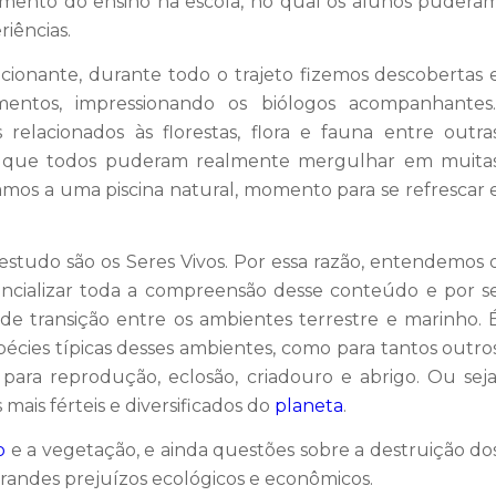
emento do ensino na escola, no qual os alunos pudera
riências.
onante, durante todo o trajeto fizemos descobertas 
entos, impressionando os biólogos acompanhantes
elacionados às florestas, flora e fauna entre outra
al que todos puderam realmente mergulhar em muita
mos a uma piscina natural, momento para se refrescar 
estudo são os Seres Vivos. Por essa razão, entendemos 
ncializar toda a compreensão desse conteúdo e por s
de transição entre os ambientes terrestre e marinho. 
écies típicas desses ambientes, como para tantos outro
para reprodução, eclosão, criadouro e abrigo. Ou seja
ais férteis e diversificados do
planeta
.
o
e a vegetação, e ainda questões sobre a destruição do
andes prejuízos ecológicos e econômicos.