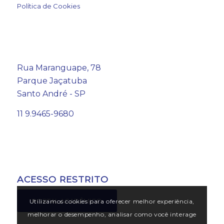
Política de Cookies
Rua Maranguape, 78
Parque Jaçatuba
Santo André - SP
11 9.9465-9680
ACESSO RESTRITO
PORTAL ACADÊMICO
Utilizamos cookies para oferecer melhor experiência,
melhorar o desempenho, analisar como você interage