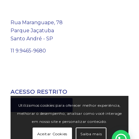
Rua Maranguape, 78
Parque Jaçatuba
Santo André - SP
11 9.9465-9680
ACESSO RESTRITO
PORTAL ACADÊMICO
Utilizamos cookies para oferecer melhor experiência,
melhorar o desempenho, analisar como você interage
em nosso site e personalizar conteúdo.
Aceitar Cookies
Saiba mais