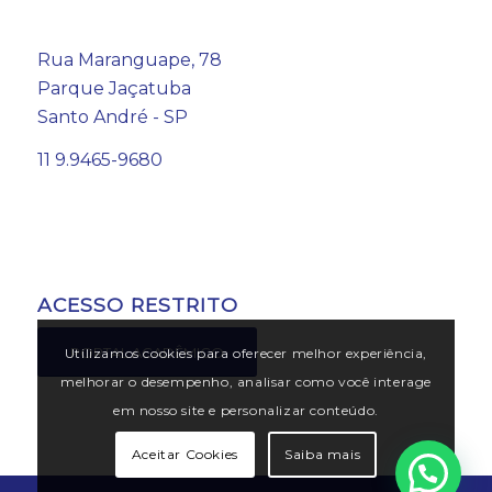
Rua Maranguape, 78
Parque Jaçatuba
Santo André - SP
11 9.9465-9680
ACESSO RESTRITO
PORTAL ACADÊMICO
Utilizamos cookies para oferecer melhor experiência,
melhorar o desempenho, analisar como você interage
em nosso site e personalizar conteúdo.
Aceitar Cookies
Saiba mais