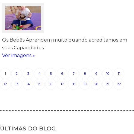
Os Bebês Aprendem muito quando acreditamos em
suas Capacidades
Ver imagens »
1
2
3
4
5
6
7
8
9
10
11
12
13
14
15
16
17
18
19
20
21
22
ÚLTIMAS DO BLOG