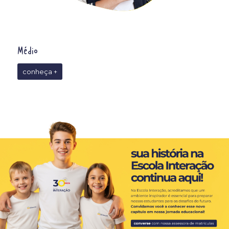
Médio
conheça +