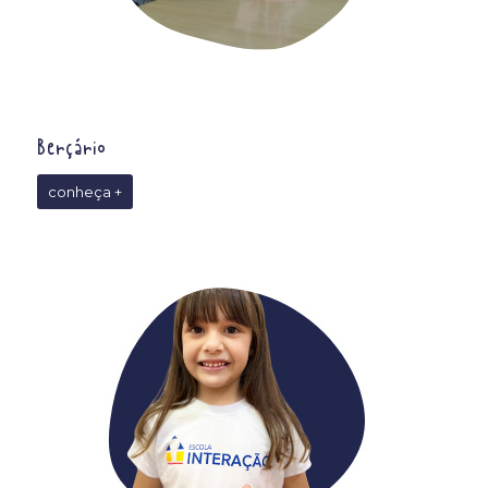
Berçário
conheça +