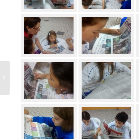
Retorno às aulas –
Happy Day e
Semana de
Adaptação –
Confiram...