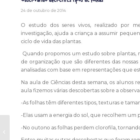
24 de outubro de 2014
O estudo dos seres vivos, realizado por m
investigação, ajuda a criança a assumir peque
ciclo de vida das plantas.
Quando propomos um estudo sobre plantas, m
de organização que são diferentes das nossas
analisadas com base em representações que es
Na aula de Ciências desta semana, os alunos ret
aula fizemos várias descobertas sobre a observa
-As folhas têm diferentes tipos, texturas e tama
-Elas usam a energia do sol, que recolhem um 
Estudo do Meio –
-No outono as folhas perdem clorofila, tornan
Aquário de São
Paulo Fundamental I
Entre muitas outras descobertas que foram regi