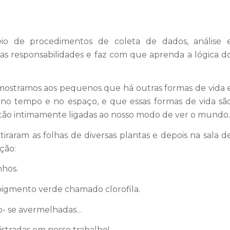
eio de procedimentos de coleta de dados, análise 
nas responsabilidades e faz com que aprenda a lógica d
ostramos aos pequenos que há outras formas de vida 
 no tempo e no espaço, e que essas formas de vida sã
tão intimamente ligadas ao nosso modo de ver o mundo.
iraram as folhas de diversas plantas e depois na sala d
ção:
nhos.
pigmento verde chamado clorofila.
do- se avermelhadas…
stradas em nosso trabalho!