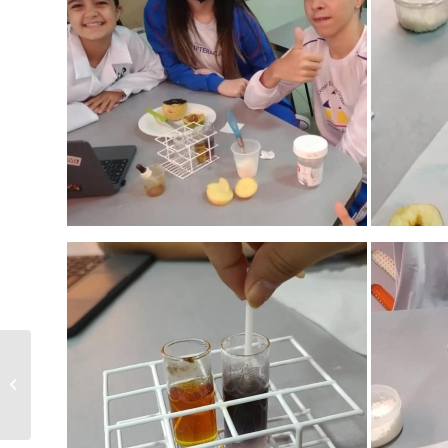
Água, flores,
conchas, copos,
colheres e funis…