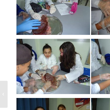
Hand Fidget Spinner
– O brinquedo que
virou febre entre
crianças e a...