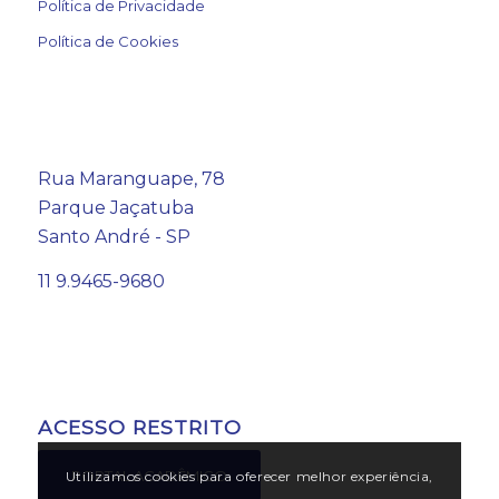
Política de Privacidade
Política de Cookies
Rua Maranguape, 78
Parque Jaçatuba
Santo André - SP
11 9.9465-9680
ACESSO RESTRITO
PORTAL ACADÊMICO
Utilizamos cookies para oferecer melhor experiência,