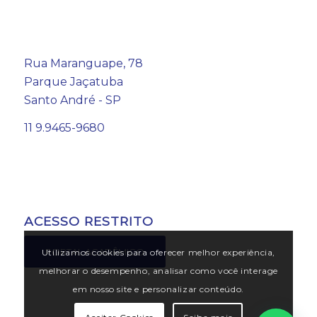
Rua Maranguape, 78
Parque Jaçatuba
Santo André - SP
11 9.9465-9680
ACESSO RESTRITO
PORTAL ACADÊMICO
Utilizamos cookies para oferecer melhor experiência,
melhorar o desempenho, analisar como você interage
em nosso site e personalizar conteúdo.