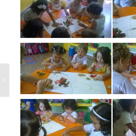
Our bilingual classes
get started