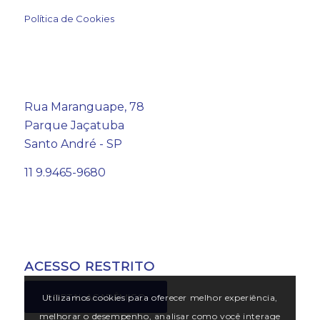
Política de Cookies
Rua Maranguape, 78
Parque Jaçatuba
Santo André - SP
11 9.9465-9680
ACESSO RESTRITO
PORTAL ACADÊMICO
Utilizamos cookies para oferecer melhor experiência,
melhorar o desempenho, analisar como você interage